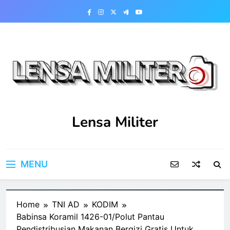
Skip
to
content
Lensa Militer
MENU
Home
TNI AD
KODIM
Babinsa Koramil 1426-01/Polut Pantau
Pendistribusian Makanan Bergizi Gratis Untuk