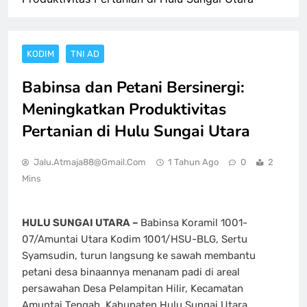
KODIM
TNI AD
Babinsa dan Petani Bersinergi:
Meningkatkan Produktivitas
Pertanian di Hulu Sungai Utara
Jalu.atmaja88@gmail.com
1 Tahun Ago
0
2
Mins
HULU SUNGAI UTARA –
Babinsa Koramil 1001-
07/Amuntai Utara Kodim 1001/HSU-BLG, Sertu
Syamsudin, turun langsung ke sawah membantu
petani desa binaannya menanam padi di areal
persawahan Desa Pelampitan Hilir, Kecamatan
Amuntai Tengah, Kabupaten Hulu Sungai Utara,