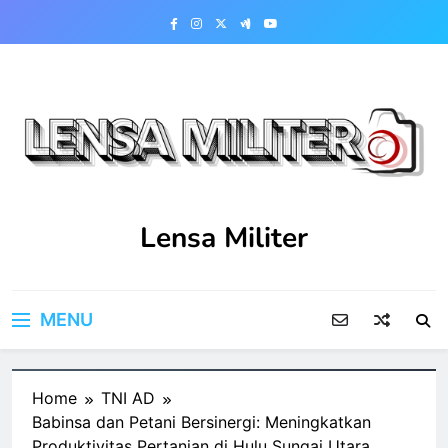
Skip
to
content
Lensa Militer
MENU
Home
TNI AD
Babinsa dan Petani Bersinergi: Meningkatkan
Produktivitas Pertanian di Hulu Sungai Utara