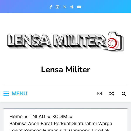
Skip
to
content
Lensa Militer
MENU
Home
TNI AD
KODIM
Babinsa Aceh Barat Perkuat Silaturahmi Warga
Lewat Komsos Humanis di Gampong Lek-Lek