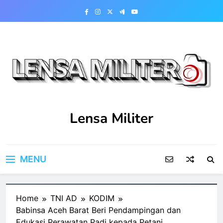
Skip
to
content
Lensa Militer
MENU
Home
TNI AD
KODIM
Babinsa Aceh Barat Beri Pendampingan dan
Edukasi Perawatan Padi kepada Petani