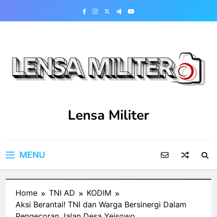
Skip
to
content
Lensa Militer
MENU
Home
TNI AD
KODIM
Aksi Berantai! TNI dan Warga Bersinergi Dalam
Pengecoran Jalan Desa Yeisowo