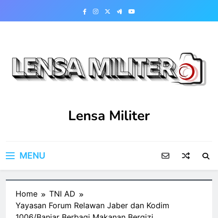
Skip
to
content
Lensa Militer
MENU
Home
TNI AD
Yayasan Forum Relawan Jaber dan Kodim
1006/Banjar Berbagi Makanan Bergizi