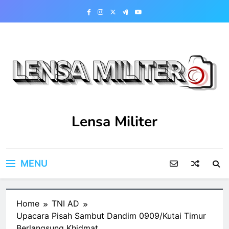
Skip
to
content
Lensa Militer
MENU
Home
TNI AD
Upacara Pisah Sambut Dandim 0909/Kutai Timur
Berlangsung Khidmat