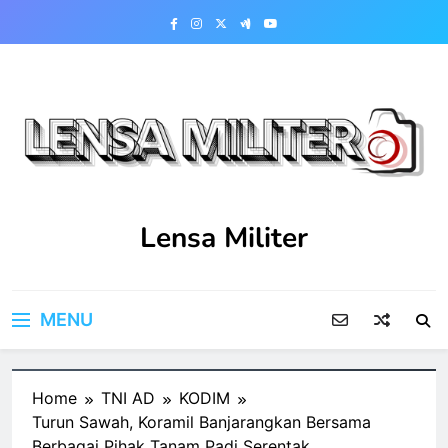
Skip
to
content
Lensa Militer
MENU
Home
TNI AD
KODIM
Turun Sawah, Koramil Banjarangkan Bersama
Berbagai Pihak Tanam Padi Serentak