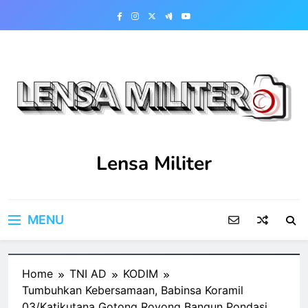
Skip
to
content
Lensa Militer
MENU
Home
TNI AD
KODIM
Tumbuhkan Kebersamaan, Babinsa Koramil
03/Katikutana Gotong Royong Bangun Pondasi