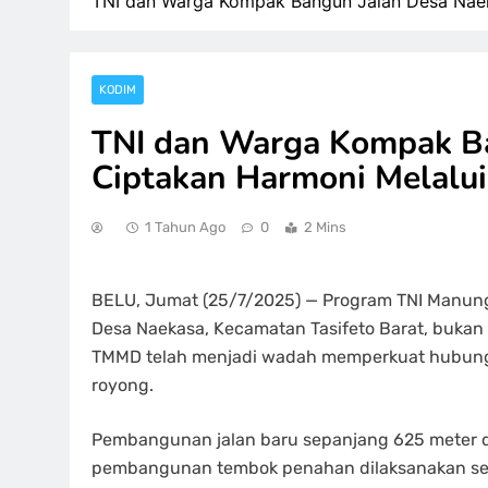
TNI dan Warga Kompak Bangun Jalan Desa Nae
KODIM
TNI dan Warga Kompak Ba
Ciptakan Harmoni Melal
1 Tahun Ago
0
2 Mins
BELU, Jumat (25/7/2025) — Program TNI Manun
Desa Naekasa, Kecamatan Tasifeto Barat, bukan 
TMMD telah menjadi wadah memperkuat hubunga
royong.
Pembangunan jalan baru sepanjang 625 meter da
pembangunan tembok penahan dilaksanakan sec