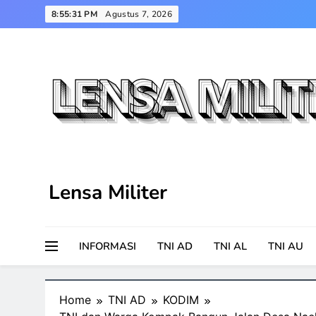
Skip
8:55:32 PM
Agustus 7, 2026
to
content
Lensa Militer
INFORMASI
TNI AD
TNI AL
TNI AU
Home
TNI AD
KODIM