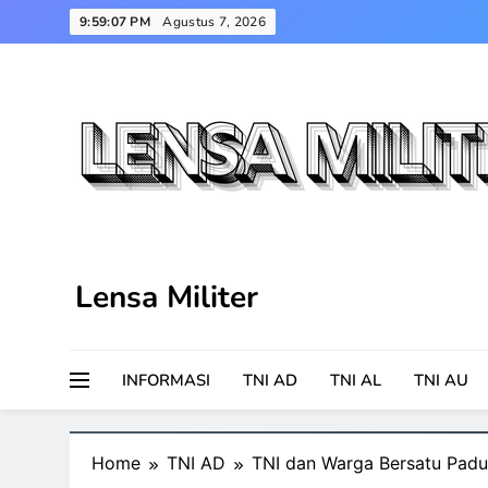
Skip
9:59:08 PM
Agustus 7, 2026
to
content
Lensa Militer
INFORMASI
TNI AD
TNI AL
TNI AU
Home
TNI AD
TNI dan Warga Bersatu Padu 