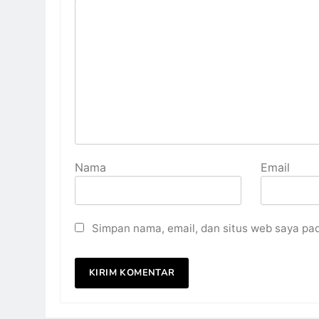
Nama
Email
Simpan nama, email, dan situs web saya pa