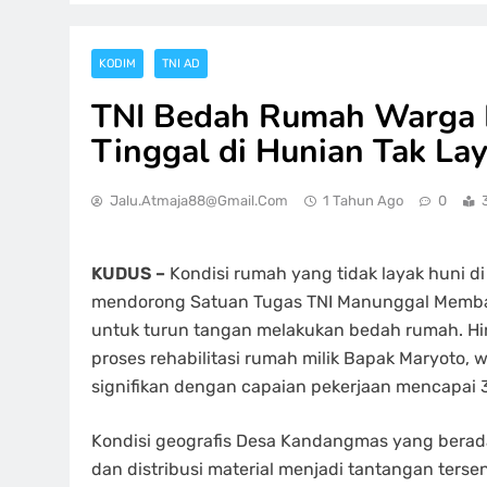
KODIM
TNI AD
TNI Bedah Rumah Warga
Tinggal di Hunian Tak La
Jalu.atmaja88@gmail.com
1 Tahun Ago
0
KUDUS –
Kondisi rumah yang tidak layak huni 
mendorong Satuan Tugas TNI Manunggal Memba
untuk turun tangan melakukan bedah rumah. Hin
proses rehabilitasi rumah milik Bapak Maryoto,
signifikan dengan capaian pekerjaan mencapai 
Kondisi geografis Desa Kandangmas yang bera
dan distribusi material menjadi tantangan terse