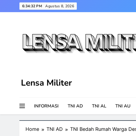
Skip
6:34:33 PM
Agustus 8, 2026
to
content
Lensa Militer
INFORMASI
TNI AD
TNI AL
TNI AU
Home
TNI AD
TNI Bedah Rumah Warga Des