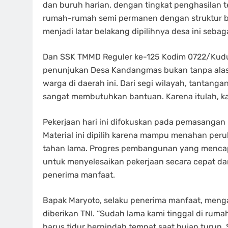
dan buruh harian, dengan tingkat penghasilan t
rumah-rumah semi permanen dengan struktur ba
menjadi latar belakang dipilihnya desa ini sebag
Dan SSK TMMD Reguler ke-125 Kodim 0722/Kudu
penunjukan Desa Kandangmas bukan tanpa alas
warga di daerah ini. Dari segi wilayah, tantanga
sangat membutuhkan bantuan. Karena itulah, kami
Pekerjaan hari ini difokuskan pada pemasangan 
Material ini dipilih karena mampu menahan per
tahan lama. Progres pembangunan yang menca
untuk menyelesaikan pekerjaan secara cepat da
penerima manfaat.
Bapak Maryoto, selaku penerima manfaat, menga
diberikan TNI. “Sudah lama kami tinggal di ruma
harus tidur berpindah tempat saat hujan turun. 