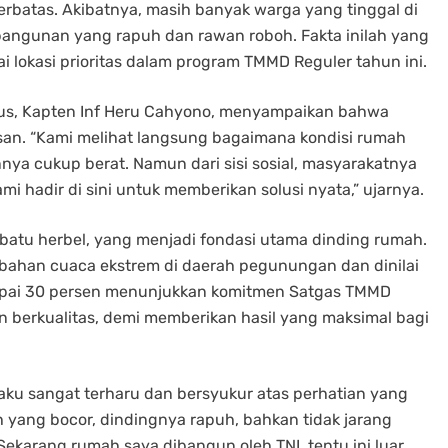
erbatas. Akibatnya, masih banyak warga yang tinggal di
ngunan yang rapuh dan rawan roboh. Fakta inilah yang
ai lokasi prioritas dalam program TMMD Reguler tahun ini.
s, Kapten Inf Heru Cahyono, menyampaikan bahwa
an. “Kami melihat langsung bagaimana kondisi rumah
nnya cukup berat. Namun dari sisi sosial, masyarakatnya
 hadir di sini untuk memberikan solusi nyata,” ujarnya.
batu herbel, yang menjadi fondasi utama dinding rumah.
ubahan cuaca ekstrem di daerah pegunungan dan dinilai
pai 30 persen menunjukkan komitmen Satgas TMMD
n berkualitas, demi memberikan hasil yang maksimal bagi
ku sangat terharu dan bersyukur atas perhatian yang
h yang bocor, dindingnya rapuh, bahkan tidak jarang
Sekarang rumah saya dibangun oleh TNI, tentu ini luar