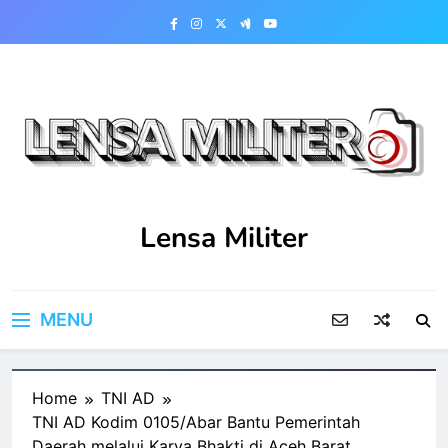
Skip
to
content
Lensa Militer
MENU
Home
TNI AD
TNI AD Kodim 0105/Abar Bantu Pemerintah
Daerah melalui Karya Bhakti di Aceh Barat