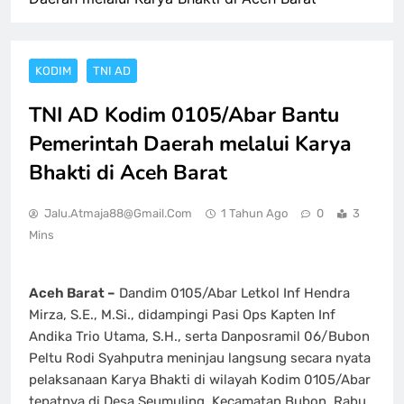
KODIM
TNI AD
TNI AD Kodim 0105/Abar Bantu
Pemerintah Daerah melalui Karya
Bhakti di Aceh Barat
Jalu.atmaja88@gmail.com
1 Tahun Ago
0
3
Mins
Aceh Barat –
Dandim 0105/Abar Letkol Inf Hendra
Mirza, S.E., M.Si., didampingi Pasi Ops Kapten Inf
Andika Trio Utama, S.H., serta Danposramil 06/Bubon
Peltu Rodi Syahputra meninjau langsung secara nyata
pelaksanaan Karya Bhakti di wilayah Kodim 0105/Abar
tepatnya di Desa Seumuling, Kecamatan Bubon, Rabu