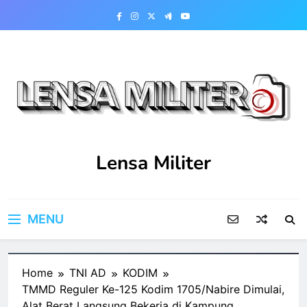
Skip
to
content
Lensa Militer
MENU
Home
TNI AD
KODIM
TMMD Reguler Ke-125 Kodim 1705/Nabire Dimulai,
Alat Berat Langsung Bekerja di Kampung