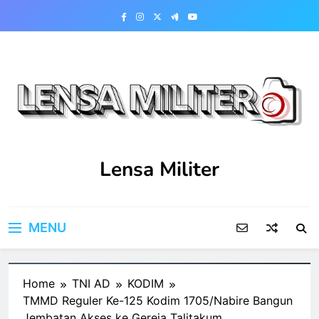
Skip
to
content
Lensa Militer
MENU
Home
TNI AD
KODIM
TMMD Reguler Ke-125 Kodim 1705/Nabire Bangun
Jembatan Akses ke Gereja Talitakum