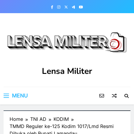
Skip
to
content
Lensa Militer
MENU
Home
TNI AD
KODIM
TMMD Reguler ke-125 Kodim 1017/Lmd Resmi
Dibuka oleh Bupati Lamandau