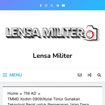
Skip
to
content
Lensa Militer
MENU
Home
TNI AD
TMMD Kodim 0909/Kutai Timur Gunakan
Teknologi Berat untuk Pengerasan Jalan Desa