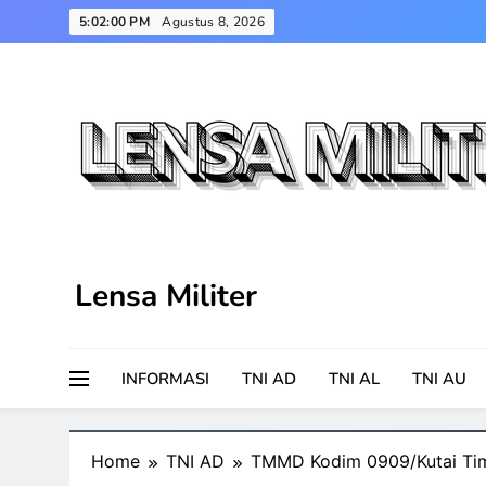
Skip
5:02:01 PM
Agustus 8, 2026
to
content
Lensa Militer
INFORMASI
TNI AD
TNI AL
TNI AU
Home
TNI AD
TMMD Kodim 0909/Kutai Tim