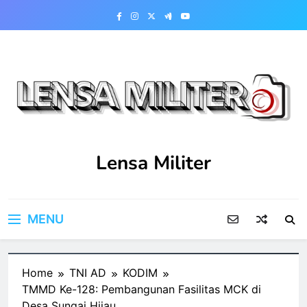
Skip
to
content
Lensa Militer
MENU
Home
TNI AD
KODIM
TMMD Ke-128: Pembangunan Fasilitas MCK di
Desa Sungai Hijau