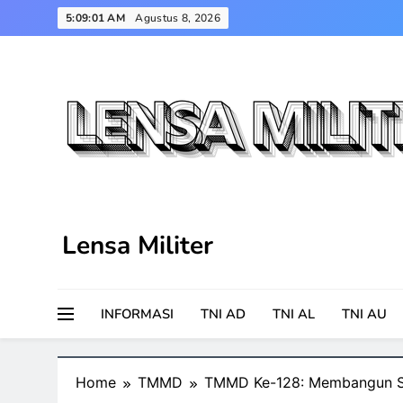
Skip
5:09:02 AM
Agustus 8, 2026
to
content
Lensa Militer
INFORMASI
TNI AD
TNI AL
TNI AU
Home
TMMD
TMMD Ke-128: Membangun S