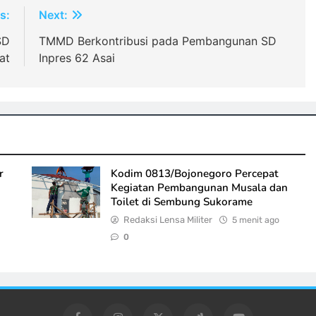
s:
Next:
SD
TMMD Berkontribusi pada Pembangunan SD
at
Inpres 62 Asai
r
Kodim 0813/Bojonegoro Percepat
Kegiatan Pembangunan Musala dan
Toilet di Sembung Sukorame
Redaksi Lensa Militer
5 menit ago
0