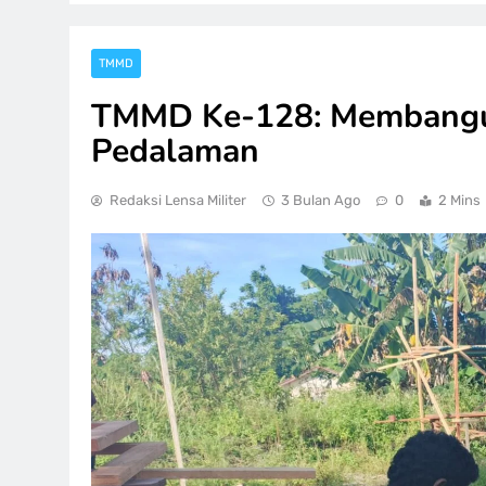
TMMD
TMMD Ke-128: Membangu
Pedalaman
Redaksi Lensa Militer
3 Bulan Ago
0
2 Mins