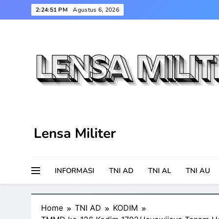
Skip
2:24:52 PM
Agustus 6, 2026
to
content
Lensa Militer
INFORMASI
TNI AD
TNI AL
TNI AU
Home
TNI AD
KODIM