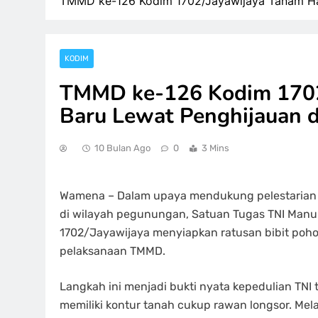
TMMD ke-126 Kodim 1702/Jayawijaya Tanam Ha
KODIM
TMMD ke-126 Kodim 1702
Baru Lewat Penghijauan 
10 Bulan Ago
0
3 Mins
Wamena – Dalam upaya mendukung pelestarian 
di wilayah pegunungan, Satuan Tugas TNI Man
1702/Jayawijaya menyiapkan ratusan bibit pohon
pelaksanaan TMMD.
Langkah ini menjadi bukti nyata kepedulian TNI
memiliki kontur tanah cukup rawan longsor. Mel