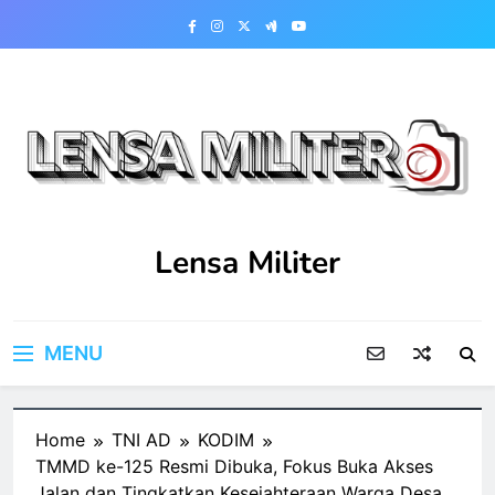
Skip
to
content
Lensa Militer
MENU
Home
TNI AD
KODIM
TMMD ke-125 Resmi Dibuka, Fokus Buka Akses
Jalan dan Tingkatkan Kesejahteraan Warga Desa