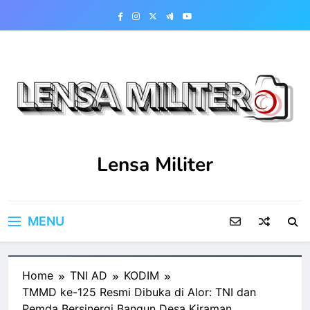
Skip
to
content
Lensa Militer
MENU
Home
TNI AD
KODIM
TMMD ke-125 Resmi Dibuka di Alor: TNI dan
Pemda Bersinergi Bangun Desa Kiraman