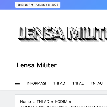
Skip
2:47:17 PM
Agustus 8, 2026
to
content
Lensa Militer
INFORMASI
TNI AD
TNI AL
TNI AU
Home
TNI AD
KODIM