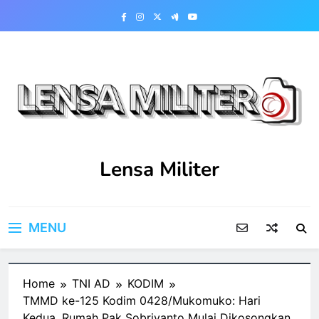
Skip
to
content
Lensa Militer
MENU
Home
TNI AD
KODIM
TMMD ke-125 Kodim 0428/Mukomuko: Hari
Kedua, Rumah Pak Sobriyanto Mulai Dikosongkan