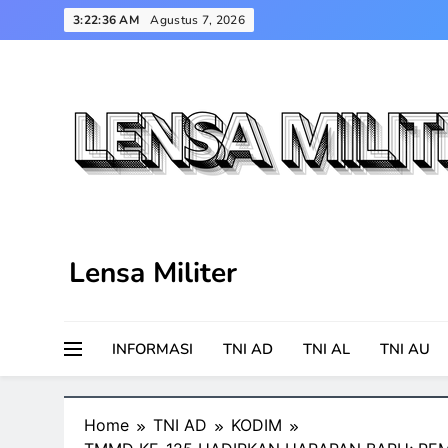
Skip
3:22:37 AM
Agustus 7, 2026
to
content
Lensa Militer
INFORMASI
TNI AD
TNI AL
TNI AU
Home
TNI AD
KODIM