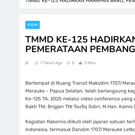
TMMD KE-125 HADIRKAN HARAPAN BARU; P
KODIM
TMMD KE-125 HADIRKA
PEMERATAAN PEMBANG
1 Tahun Ago
0
3 Mins
Bertempat di Ruang Transit Makodim 1707/Merau
Merauke – Papua Selatan, telah berlangsung k
Ke-125 TA. 2025 melalui video conference yang
Bakti TNI, Brigjen TNI Toufiq Sobri, M.Han. Kamis 
Kegiatan Rakornis diikuti oleh jajaran satuan ter
Indonesia, termasuk Dandim 1707/Merauke Letkol