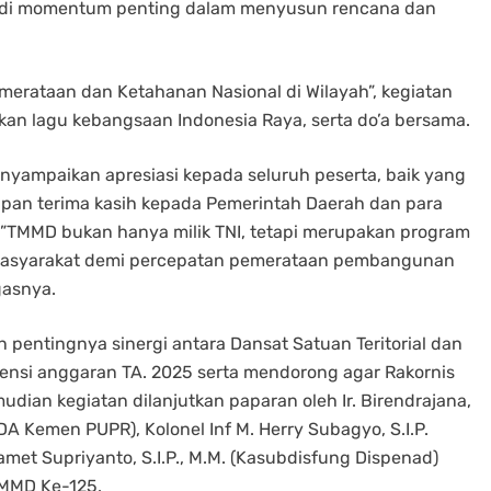
enjadi momentum penting dalam menyusun rencana dan
ataan dan Ketahanan Nasional di Wilayah”, kegiatan
kan lagu kebangsaan Indonesia Raya, serta do’a bersama.
nyampaikan apresiasi kepada seluruh peserta, baik yang
capan terima kasih kepada Pemerintah Daerah dan para
”TMMD bukan hanya milik TNI, tetapi merupakan program
n Masyarakat demi percepatan pemerataan pembangunan
gasnya.
n pentingnya sinergi antara Dansat Satuan Teritorial dan
iensi anggaran TA. 2025 serta mendorong agar Rakornis
mudian kegiatan dilanjutkan paparan oleh Ir. Birendrajana,
DA Kemen PUPR), Kolonel Inf M. Herry Subagyo, S.I.P.
amet Supriyanto, S.I.P., M.M. (Kasubdisfung Dispenad)
TMMD Ke-125.