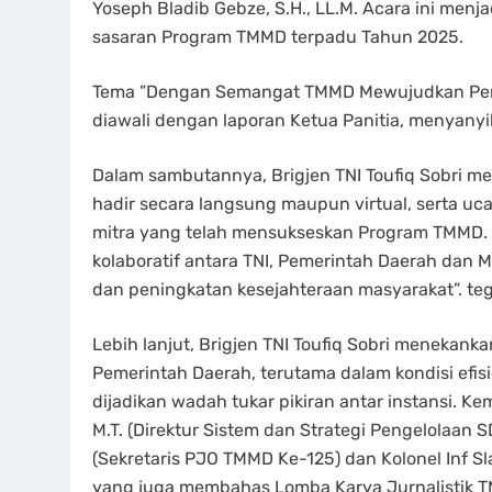
Yoseph Bladib Gebze, S.H., LL.M. Acara ini m
sasaran Program TMMD terpadu Tahun 2025.
Tema ”Dengan Semangat TMMD Mewujudkan Pemer
diawali dengan laporan Ketua Panitia, menyanyi
Dalam sambutannya, Brigjen TNI Toufiq Sobri me
hadir secara langsung maupun virtual, serta u
mitra yang telah mensukseskan Program TMMD. 
kolaboratif antara TNI, Pemerintah Daerah da
dan peningkatan kesejahteraan masyarakat”. te
Lebih lanjut, Brigjen TNI Toufiq Sobri menekanka
Pemerintah Daerah, terutama dalam kondisi efis
dijadikan wadah tukar pikiran antar instansi. Ke
M.T. (Direktur Sistem dan Strategi Pengelolaan S
(Sekretaris PJO TMMD Ke-125) dan Kolonel Inf Sl
yang juga membahas Lomba Karya Jurnalistik 