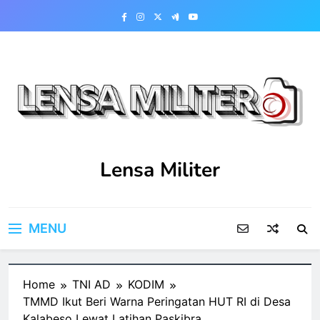
Skip
to
content
Lensa Militer
MENU
Home
TNI AD
KODIM
TMMD Ikut Beri Warna Peringatan HUT RI di Desa
Kalabeso Lewat Latihan Paskibra