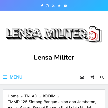
Skip
to
content
Lensa Militer
MENU
Home
TNI AD
KODIM
TMMD 125 Sintang Bangun Jalan dan Jembatan,
Akses Warga Sungai Pengga Kini Lebih Mudah