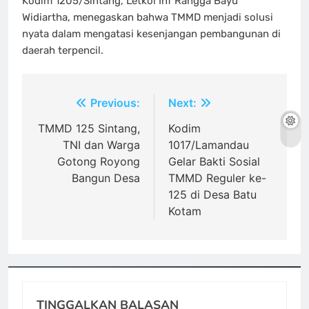
Kodim 1205/Sintang, Letkol Inf Rangga Bayu
Widiartha, menegaskan bahwa TMMD menjadi solusi
nyata dalam mengatasi kesenjangan pembangunan di
daerah terpencil.
Navigasi
Previous:
Next:
pos
TMMD 125 Sintang,
Kodim
TNI dan Warga
1017/Lamandau
Gotong Royong
Gelar Bakti Sosial
Bangun Desa
TMMD Reguler ke-
125 di Desa Batu
Kotam
TINGGALKAN BALASAN