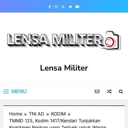
Skip
to
content
Lensa Militer
MENU
Home
TNI AD
KODIM
TMMD 125, Kodim 1417/Kendari Tunjukkan
Komitmen Berikan yang Terbaik untuk Warga