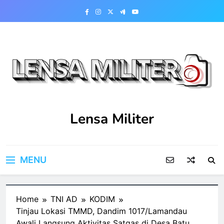
Skip
to
content
Lensa Militer
MENU
Home
TNI AD
KODIM
Tinjau Lokasi TMMD, Dandim 1017/Lamandau
Awali Langsung Aktivitas Satgas di Desa Batu