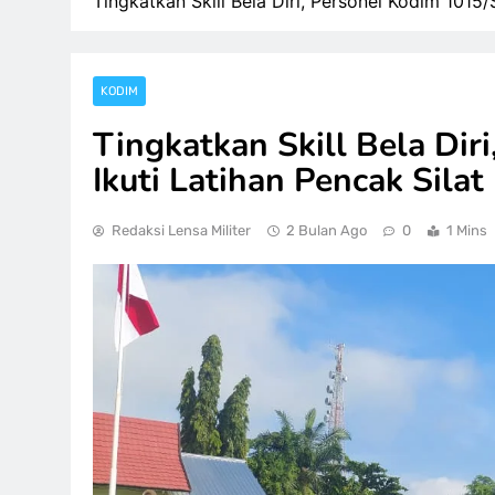
Tingkatkan Skill Bela Diri, Personel Kodim 1015/
KODIM
Tingkatkan Skill Bela Dir
Ikuti Latihan Pencak Silat
Redaksi Lensa Militer
2 Bulan Ago
0
1 Mins