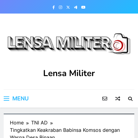
Skip
to
content
Lensa Militer
MENU
Home
TNI AD
Tingkatkan Keakraban Babinsa Komsos dengan
Warga Desa Binaan