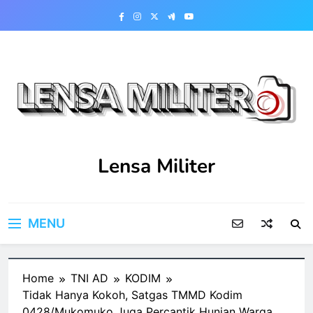
Skip
to
content
Lensa Militer
MENU
Home
TNI AD
KODIM
Tidak Hanya Kokoh, Satgas TMMD Kodim
0428/Mukomuko Juga Percantik Hunian Warga