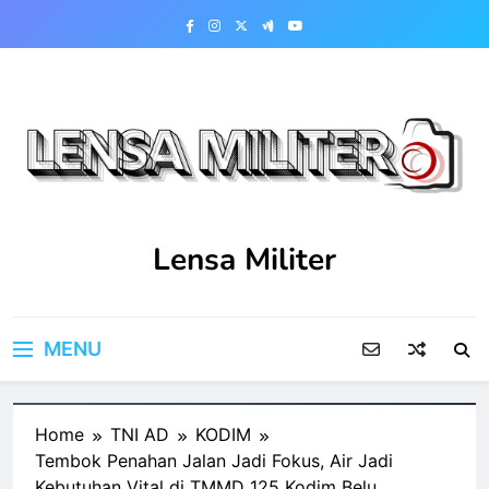
Skip
to
content
Lensa Militer
MENU
Home
TNI AD
KODIM
Tembok Penahan Jalan Jadi Fokus, Air Jadi
Kebutuhan Vital di TMMD 125 Kodim Belu