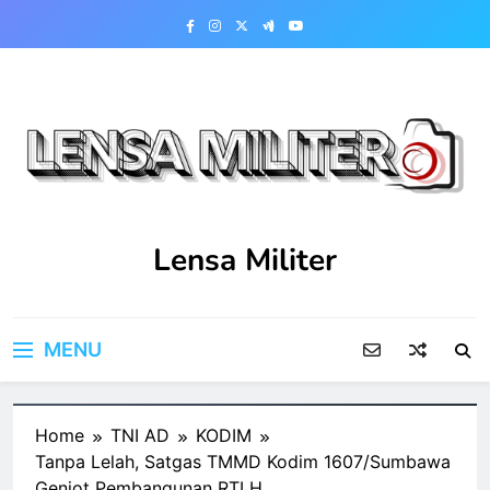
Skip
to
content
Lensa Militer
MENU
Home
TNI AD
KODIM
Tanpa Lelah, Satgas TMMD Kodim 1607/Sumbawa
Genjot Pembangunan RTLH