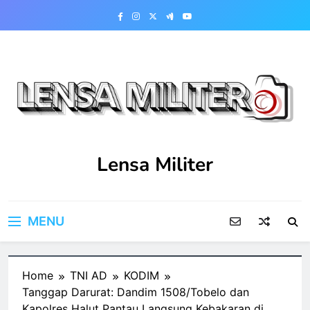
Skip
to
content
Lensa Militer
MENU
Home
TNI AD
KODIM
Tanggap Darurat: Dandim 1508/Tobelo dan
Kapolres Halut Pantau Langsung Kebakaran di