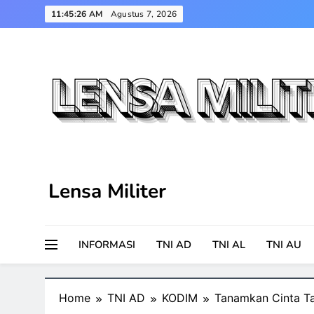
Skip
11:45:27 AM
Agustus 7, 2026
to
content
Lensa Militer
INFORMASI
TNI AD
TNI AL
TNI AU
Home
TNI AD
KODIM
Tanamkan Cinta Ta