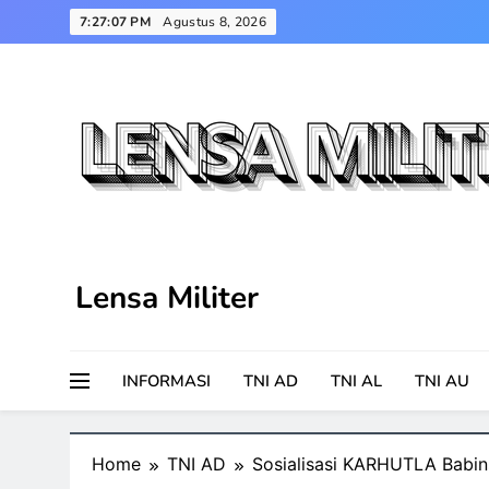
Skip
7:27:08 PM
Agustus 8, 2026
to
content
Lensa Militer
INFORMASI
TNI AD
TNI AL
TNI AU
Home
TNI AD
Sosialisasi KARHUTLA Babin