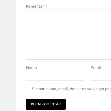
Komentar
*
Nama
Email
Simpan nama, email, dan situs web saya pa