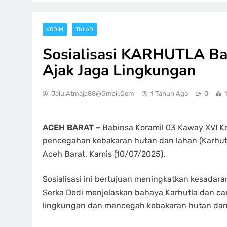
KODIM
TNI AD
Sosialisasi KARHUTLA Ba
Ajak Jaga Lingkungan
Jalu.atmaja88@gmail.com
1 Tahun Ago
0
ACEH BARAT –
Babinsa Koramil 03 Kaway XVI Ko
pencegahan kebakaran hutan dan lahan (Karhut
Aceh Barat, Kamis (10/07/2025).
Sosialisasi ini bertujuan meningkatkan kesadar
Serka Dedi menjelaskan bahaya Karhutla dan c
lingkungan dan mencegah kebakaran hutan dan