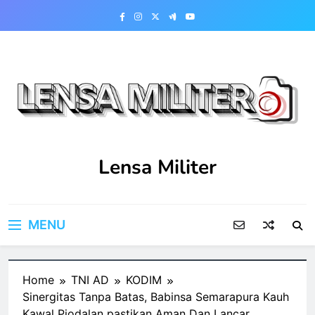
Skip
to
content
Lensa Militer
MENU
Home
TNI AD
KODIM
Sinergitas Tanpa Batas, Babinsa Semarapura Kauh
Kawal Piodalan pastikan Aman Dan Lancar