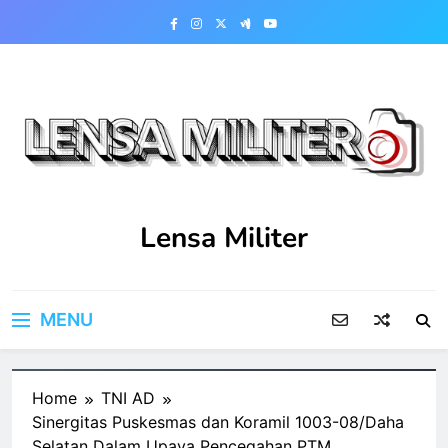
Skip
to
content
Lensa Militer
MENU
Home
TNI AD
Sinergitas Puskesmas dan Koramil 1003-08/Daha
Selatan Dalam Upaya Pencegahan PTM