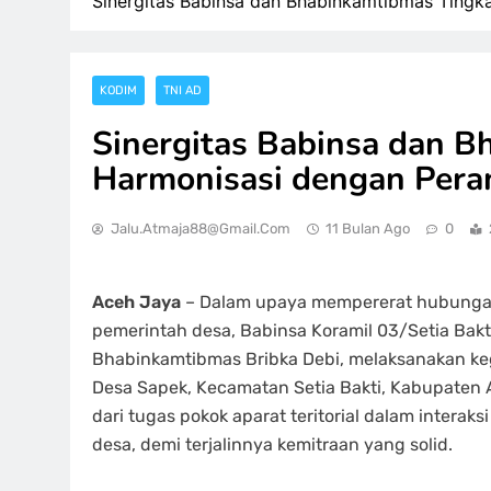
Sinergitas Babinsa dan Bhabinkamtibmas Tingka
KODIM
TNI AD
Sinergitas Babinsa dan 
Harmonisasi dengan Peran
Jalu.atmaja88@gmail.com
11 Bulan Ago
0
Aceh Jaya
– Dalam upaya mempererat hubungan
pemerintah desa, Babinsa Koramil 03/Setia Bak
Bhabinkamtibmas Bribka Debi, melaksanakan kegi
Desa Sapek, Kecamatan Setia Bakti, Kabupaten 
dari tugas pokok aparat teritorial dalam intera
desa, demi terjalinnya kemitraan yang solid.