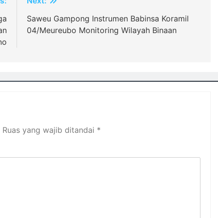
s:
Next:
ga
Saweu Gampong Instrumen Babinsa Koramil
an
04/Meureubo Monitoring Wilayah Binaan
no
Ruas yang wajib ditandai
*