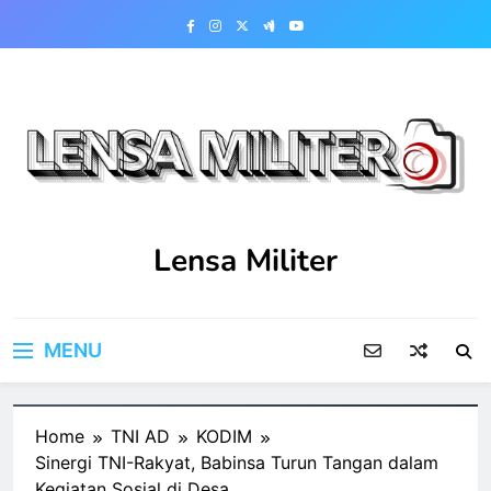
Skip
to
content
Lensa Militer
MENU
Home
TNI AD
KODIM
Sinergi TNI-Rakyat, Babinsa Turun Tangan dalam
Kegiatan Sosial di Desa