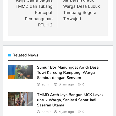
pos
Kerja Sama Satgas
Air Bersih untuk
TMMD dan Tukang
Warga Desa Lubuk
Percepat
Tampang Segera
Pembangunan
Terwujud
RTLH 2
Related News
Sumur Bor Manunggal Air di Desa
Tuwi Kareung Rampung, Warga
Sambut dengan Senyum
admin
3 jam ago
0
TMMD Aceh Jaya Bangun MCK Layak
untuk Warga, Sanitasi Sehat Jadi
Sasaran Utama
admin
4 jam ago
0