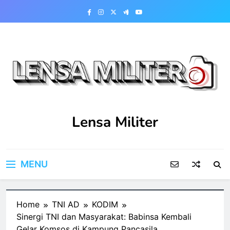
Skip
to
content
Lensa Militer
MENU
Home
TNI AD
KODIM
Sinergi TNI dan Masyarakat: Babinsa Kembali
Gelar Komsos di Kampung Pancasila