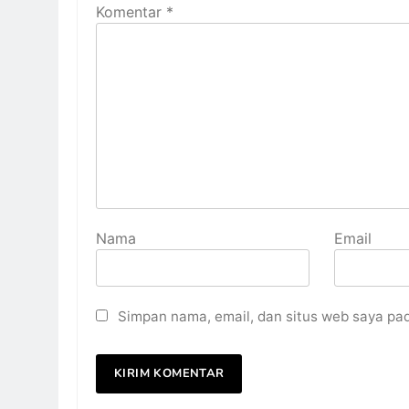
Komentar
*
Nama
Email
Simpan nama, email, dan situs web saya pa