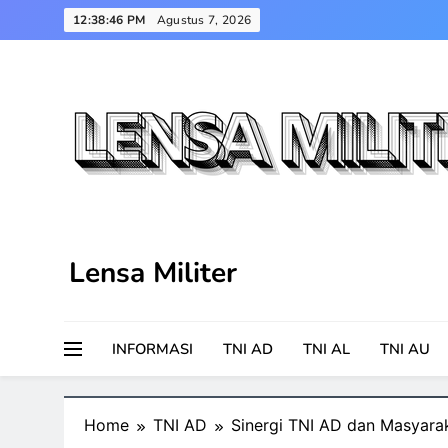
Skip
12:38:47 PM
Agustus 7, 2026
to
content
Lensa Militer
INFORMASI
TNI AD
TNI AL
TNI AU
Home
TNI AD
Sinergi TNI AD dan Masyar