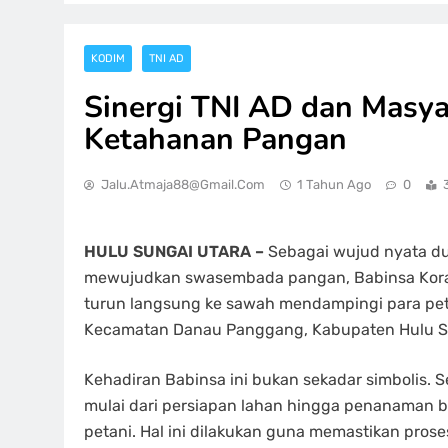
KODIM
TNI AD
Sinergi TNI AD dan Masy
Ketahanan Pangan
Jalu.atmaja88@gmail.com
1 Tahun Ago
0
HULU SUNGAI UTARA –
Sebagai wujud nyata d
mewujudkan swasembada pangan, Babinsa Koram
turun langsung ke sawah mendampingi para peta
Kecamatan Danau Panggang, Kabupaten Hulu Sun
Kehadiran Babinsa ini bukan sekadar simbolis. Se
mulai dari persiapan lahan hingga penanaman bi
petani. Hal ini dilakukan guna memastikan pros