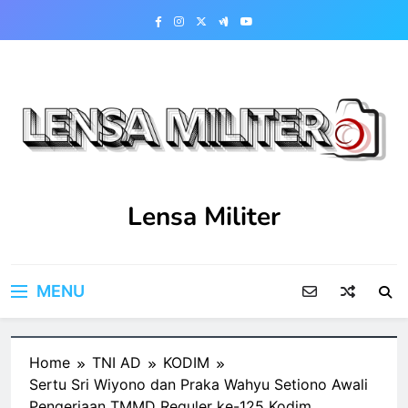
Skip
to
content
Lensa Militer
MENU
Home
TNI AD
KODIM
Sertu Sri Wiyono dan Praka Wahyu Setiono Awali
Pengerjaan TMMD Reguler ke-125 Kodim