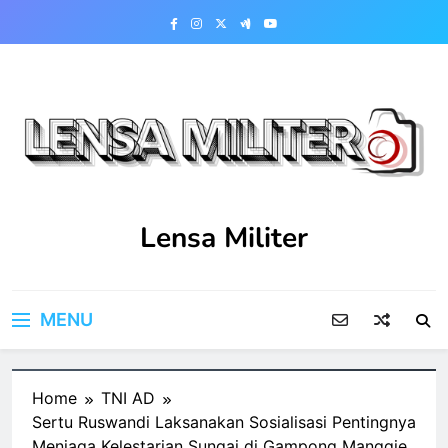
Skip
to
content
Lensa Militer
MENU
Home
TNI AD
Sertu Ruswandi Laksanakan Sosialisasi Pentingnya
Menjaga Kelestarian Sungai di Gampong Manggie