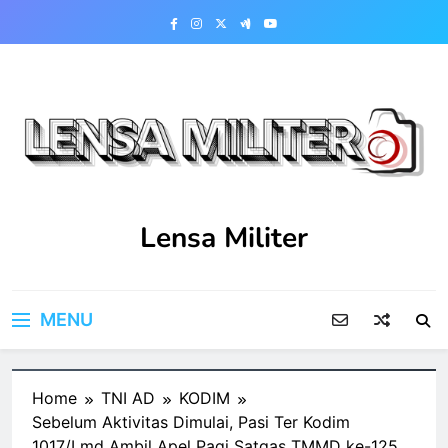
Skip
to
content
Lensa Militer
MENU
Home
TNI AD
KODIM
Sebelum Aktivitas Dimulai, Pasi Ter Kodim
1017/Lmd Ambil Apel Pagi Satgas TMMD ke-125