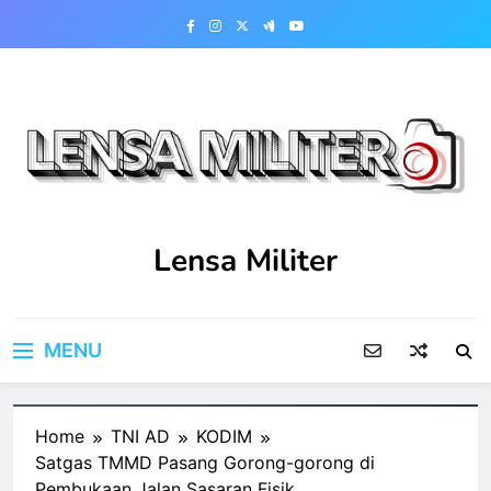
Skip
to
content
Lensa Militer
MENU
Home
TNI AD
KODIM
Satgas TMMD Pasang Gorong-gorong di
Pembukaan Jalan Sasaran Fisik