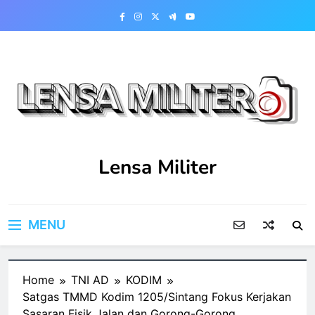
Skip
to
content
Lensa Militer
MENU
Home
TNI AD
KODIM
Satgas TMMD Kodim 1205/Sintang Fokus Kerjakan
Sasaran Fisik Jalan dan Gorong-Gorong