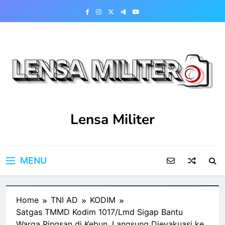
Skip
to
content
Lensa Militer
MENU
Home
TNI AD
KODIM
Satgas TMMD Kodim 1017/Lmd Sigap Bantu
Warga Pingsan di Kebun, Langsung Dievakuasi ke